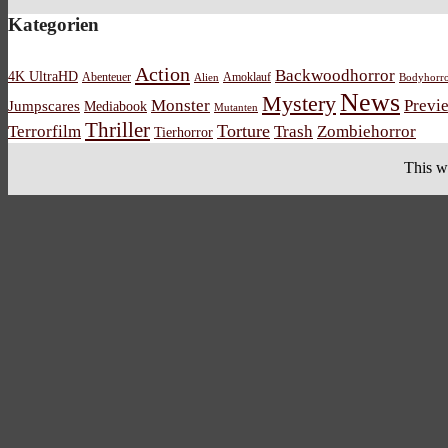
Kategorien
Action
Backwoodhorror
4K UltraHD
Abenteuer
Amoklauf
Alien
Bodyhorr
News
Mystery
Monster
Previ
Jumpscares
Mediabook
Mutanten
Thriller
Torture
Terrorfilm
Trash
Zombiehorror
Tierhorror
This w