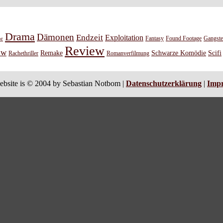
Drama
Dämonen
Endzeit
Exploitation
or
Fantasy
Found Footage
Gangste
Review
ew
Remake
Schwarze Komödie
Scifi
Rachethriller
Romanverfilmung
ebsite is © 2004 by Sebastian Notbom |
Datenschutzerklärung
|
Imp