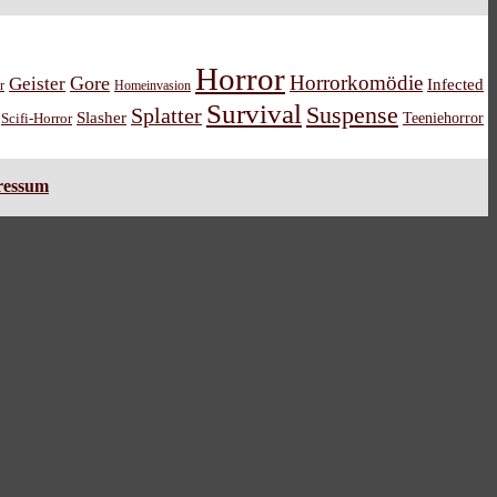
Horror
Horrorkomödie
Gore
Geister
Infected
r
Homeinvasion
Survival
Suspense
Splatter
Slasher
Teeniehorror
Scifi-Horror
ressum