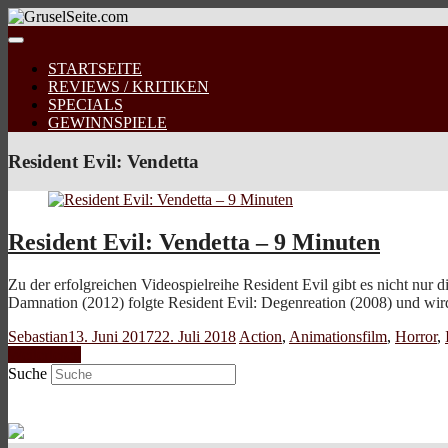
STARTSEITE
REVIEWS / KRITIKEN
SPECIALS
GEWINNSPIELE
Resident Evil: Vendetta
Resident Evil: Vendetta – 9 Minuten
Zu der erfolgreichen Videospielreihe Resident Evil gibt es nicht nur 
Damnation (2012) folgte Resident Evil: Degenreation (2008) und wi
Sebastian
13. Juni 2017
22. Juli 2018
Action
,
Animationsfilm
,
Horror
,
Weiterlesen
Suche