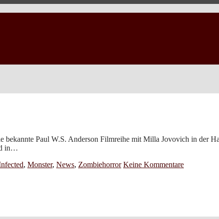
die bekannte Paul W.S. Anderson Filmreihe mit Milla Jovovich in der Hau
rd in…
Infected
,
Monster
,
News
,
Zombiehorror
Keine Kommentare