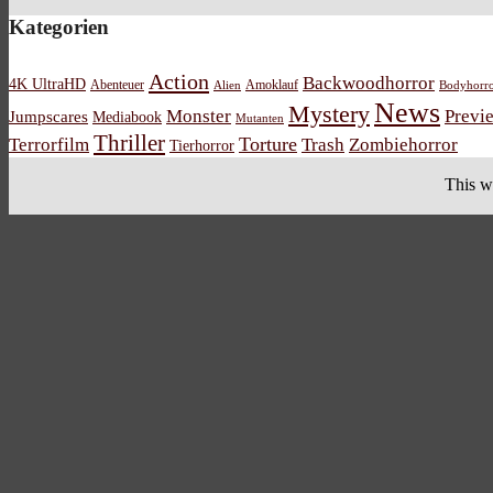
Kategorien
Action
Backwoodhorror
4K UltraHD
Abenteuer
Amoklauf
Alien
Bodyhorr
News
Mystery
Monster
Previ
Jumpscares
Mediabook
Mutanten
Thriller
Torture
Terrorfilm
Trash
Zombiehorror
Tierhorror
This w