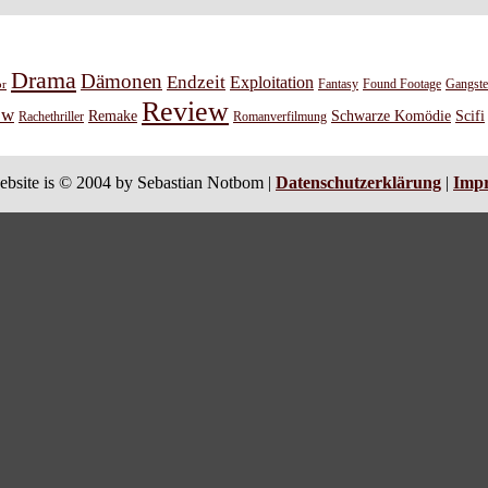
Drama
Dämonen
Endzeit
Exploitation
or
Fantasy
Found Footage
Gangste
Review
ew
Remake
Schwarze Komödie
Scifi
Rachethriller
Romanverfilmung
ebsite is © 2004 by Sebastian Notbom |
Datenschutzerklärung
|
Imp