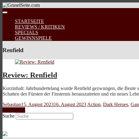
STARTSEITE
REVIEWS / KRITIKEN
SPECIALS
GEWINNSPIELE
Renfield
Review: Renfield
Kurzinhalt: Jahrhundertelang wurde Renfield gezwungen, die Beute se
Schatten des Fürsten der Finsternis herauszutreten und ein neues Le
Sebastian
15. August 2023
16. August 2023
Action
,
Dark Heroes
,
Gan
Weiterlesen
Suche