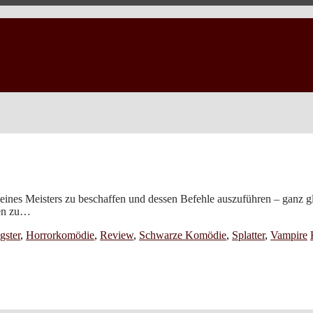
ines Meisters zu beschaffen und dessen Befehle auszuführen – ganz gl
ben zu…
gster
,
Horrorkomödie
,
Review
,
Schwarze Komödie
,
Splatter
,
Vampire