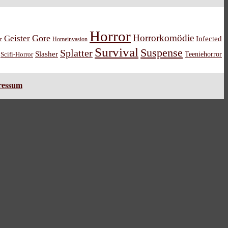
Horror
Horrorkomödie
Gore
Geister
Infected
r
Homeinvasion
Survival
Suspense
Splatter
Slasher
Teeniehorror
Scifi-Horror
ressum