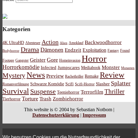
Kategorien
Action
Backwoodhorror
4K UltraHD
Abenteuer
Amoklauf
Alien
Drama
Dämonen
Endzeit
Exploitation
Bodyhorror
Fantasy
Found
Horror
Gore
Geister
Footage
Gangster
Homeinvasion
Horrorkomödie
Monster
Infected
Jumpscares
Mediabook
Mutanten
News
Review
Mystery
Preview
Remake
Rachethriller
Splatter
Schwarze Komödie
Scifi
Slasher
Scifi-Horror
Romanverfilmung
Survival
Suspense
Thriller
Terrorfilm
Teeniehorror
Torture
Trash
Zombiehorror
Tierhorror
This website is © 2004 by Sebastian Notbom |
Datenschutzerklärung
|
Impressum
Wir benutzen Cookies um die Nutzerfreundlichkeit der