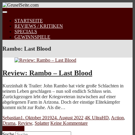
STARTSEITE
REVIEWS / KRITIKEN
SPECIALS
GEWINNSPIELE
Rambo: Last Blood
Review: Rambo – Last Blood
Kurzinhalt & Trailer: John Rambo hat viele große Schlachten in
seinem Leben geschlagen – nun soll endlich Schluss sein.
Zurückgezogen lebt der Kriegsveteran inzwischen auf einer
abgelegenen Farm in Arizona. Doch der einstige Elitekämpfer
kommt nicht zur Ruhe. Als die…
Sebastian
1. Oktober 2019
24. August 2022
4K UltraHD
,
Action
,
Drama
,
Review
,
Splatter
Keine Kommentare
Weiterlesen
Suche