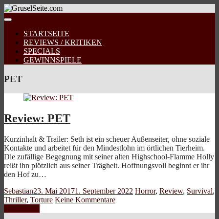
STARTSEITE
REVIEWS / KRITIKEN
SPECIALS
GEWINNSPIELE
PET
Review: PET
Kurzinhalt & Trailer: Seth ist ein scheuer Außenseiter, ohne soziale
Kontakte und arbeitet für den Mindestlohn im örtlichen Tierheim.
Die zufällige Begegnung mit seiner alten Highschool-Flamme Holly
reißt ihn plötzlich aus seiner Trägheit. Hoffnungsvoll beginnt er ihr
den Hof zu…
Sebastian
23. Mai 2017
1. September 2022
Horror
,
Review
,
Survival
,
Thriller
,
Torture
Keine Kommentare
Weiterlesen