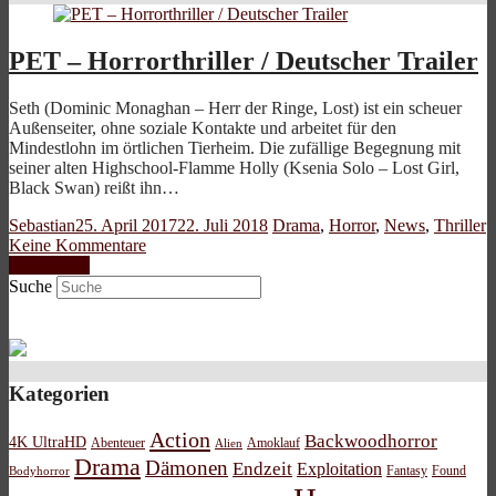
PET – Horrorthriller / Deutscher Trailer
Seth (Dominic Monaghan – Herr der Ringe, Lost) ist ein scheuer
Außenseiter, ohne soziale Kontakte und arbeitet für den
Mindestlohn im örtlichen Tierheim. Die zufällige Begegnung mit
seiner alten Highschool-Flamme Holly (Ksenia Solo – Lost Girl,
Black Swan) reißt ihn…
Sebastian
25. April 2017
22. Juli 2018
Drama
,
Horror
,
News
,
Thriller
Keine Kommentare
Weiterlesen
Suche
Kategorien
Action
Backwoodhorror
4K UltraHD
Abenteuer
Amoklauf
Alien
Drama
Dämonen
Endzeit
Exploitation
Bodyhorror
Fantasy
Found