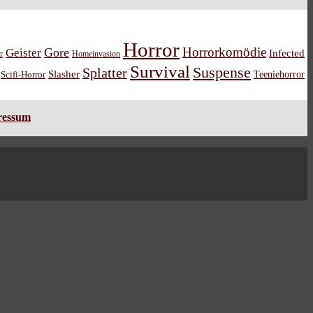
Horror
Horrorkomödie
Gore
Geister
Infected
r
Homeinvasion
Survival
Suspense
Splatter
Slasher
Teeniehorror
Scifi-Horror
ressum