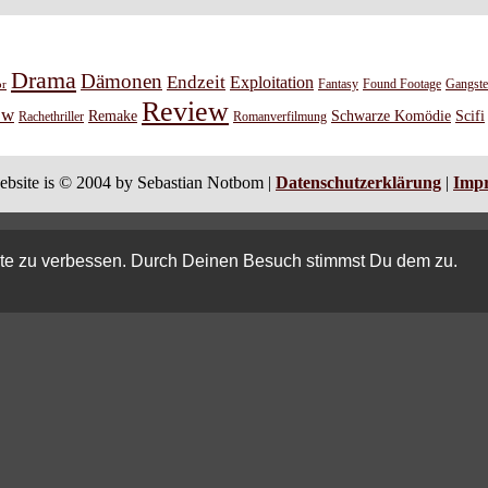
Drama
Dämonen
Endzeit
Exploitation
or
Fantasy
Found Footage
Gangste
Review
ew
Remake
Schwarze Komödie
Scifi
Rachethriller
Romanverfilmung
ebsite is © 2004 by Sebastian Notbom |
Datenschutzerklärung
|
Imp
ite zu verbessen. Durch Deinen Besuch stimmst Du dem zu.