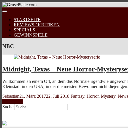
STARTSEITE
REVIEWS / KRITIKEN
SPECIALS
GEWINNSPIELE
NBC
Midnight, Texas – Neue Horror-Mysteryse
Willkommen an einem Ort, an dem das Normale irgendwie ungewöhnlich
Kleinstadt in den USA, in der die meisten Bewohner nicht diejenige
Sebastian
21. März 2017
22. Juli 2018
Fantasy
,
Horror
,
Mystery
,
New
Weiterlesen
Suche