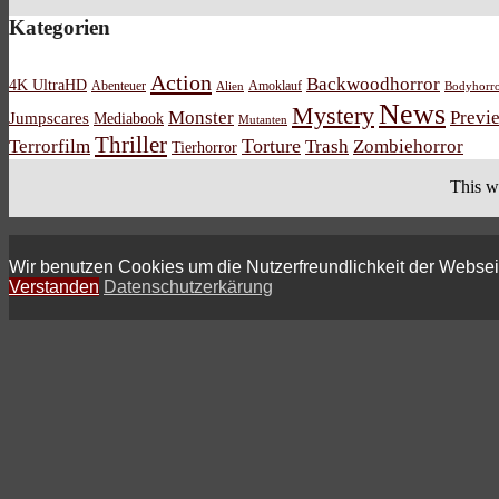
Kategorien
Action
Backwoodhorror
4K UltraHD
Abenteuer
Amoklauf
Alien
Bodyhorr
News
Mystery
Monster
Previ
Jumpscares
Mediabook
Mutanten
Thriller
Torture
Terrorfilm
Trash
Zombiehorror
Tierhorror
This w
Wir benutzen Cookies um die Nutzerfreundlichkeit der Webse
Verstanden
Datenschutzerkärung