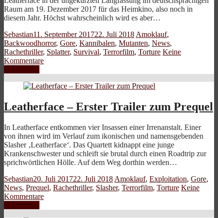
Leatherface in der ungekürzten Langfassung im deutschsprachigen
Raum am 19. Dezember 2017 für das Heimkino, also noch in
diesem Jahr. Höchst wahrscheinlich wird es aber…
Sebastian
11. September 2017
22. Juli 2018
Amoklauf
,
Backwoodhorror
,
Gore
,
Kannibalen
,
Mutanten
,
News
,
Rachethriller
,
Splatter
,
Survival
,
Terrorfilm
,
Torture
Keine
Kommentare
Weiterlesen
Leatherface – Erster Trailer zum Prequel
In Leatherface entkommen vier Insassen einer Irrenanstalt. Einer
von ihnen wird im Verlauf zum ikonischen und namensgebenden
Slasher ‚Leatherface‘. Das Quartett kidnappt eine junge
Krankenschwester und schleift sie brutal durch einen Roadtrip zur
sprichwörtlichen Hölle. Auf dem Weg dorthin werden…
Sebastian
20. Juli 2017
22. Juli 2018
Amoklauf
,
Exploitation
,
Gore
,
News
,
Prequel
,
Rachethriller
,
Slasher
,
Terrorfilm
,
Torture
Keine
Kommentare
Weiterlesen