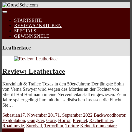
STARTSEITE
REVIEWS / KRITIKEN
SPECIALS
GEWINNSPIELE
Leatherface
Review: Leatherface
Kurzinhalt & Trailer: Texas in den 50er-Jahren: Der jüngste Sohn
von Verna Sawyer wird wegen des Mordes an der Tochter von
Sheriff Hal Hartmann in eine Nervenheilanstalt eingewiesen. Zehn
Jahre später gelingt ihm mit drei sadistischen Insassen die Flucht.
Sie…
Sebastian
17. November 2017
1. September 2022
Backwoodhorror
,
Exploitation
,
Gangster
,
Gore
,
Horror
,
Prequel
,
Rachethriller
,
Roadmovie
,
Survival
,
Terrorfilm
,
Torture
Keine Kommentare
Weiterlesen