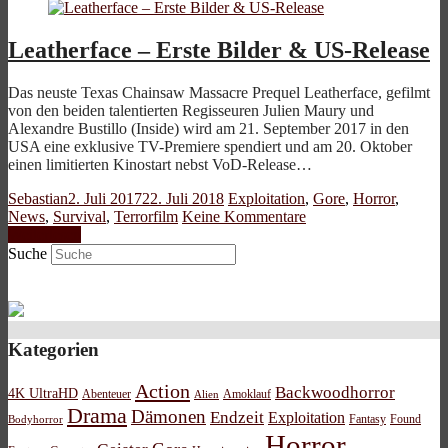
Leatherface – Erste Bilder & US-Release
Das neuste Texas Chainsaw Massacre Prequel Leatherface, gefilmt
von den beiden talentierten Regisseuren Julien Maury und
Alexandre Bustillo (Inside) wird am 21. September 2017 in den
USA eine exklusive TV-Premiere spendiert und am 20. Oktober
einen limitierten Kinostart nebst VoD-Release…
Sebastian
2. Juli 2017
22. Juli 2018
Exploitation
,
Gore
,
Horror
,
News
,
Survival
,
Terrorfilm
Keine Kommentare
Weiterlesen
Suche
Kategorien
Action
Backwoodhorror
4K UltraHD
Abenteuer
Amoklauf
Alien
Drama
Dämonen
Endzeit
Exploitation
Bodyhorror
Fantasy
Found
Horror