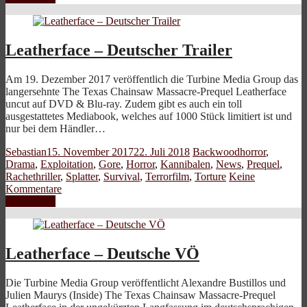
Leatherface – Deutscher Trailer
Am 19. Dezember 2017 veröffentlich die Turbine Media Group das
langersehnte The Texas Chainsaw Massacre-Prequel Leatherface
uncut auf DVD & Blu-ray. Zudem gibt es auch ein toll
ausgestattetes Mediabook, welches auf 1000 Stück limitiert ist und
nur bei dem Händler…
Sebastian
15. November 2017
22. Juli 2018
Backwoodhorror
,
Drama
,
Exploitation
,
Gore
,
Horror
,
Kannibalen
,
News
,
Prequel
,
Rachethriller
,
Splatter
,
Survival
,
Terrorfilm
,
Torture
Keine
Kommentare
Weiterlesen
Leatherface – Deutsche VÖ
Die Turbine Media Group veröffentlicht Alexandre Bustillos und
Julien Maurys (Inside) The Texas Chainsaw Massacre-Prequel