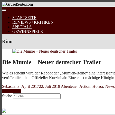
STARTSEITE
REVIEWS / KRITIKEN
SPECIALS
GEWINNSPIELE
Kino
Die Mumie – Neuer deutscher Trailer
Wie es scheint wird der Reboot der „Mumien-Reihe“ eine interessante
veröffentlicht hat. Offizieller Kurzinhalt: Eine einst mächtige Königi
Sebastian
3. April 2017
22. Juli 2018
Abenteuer
,
Action
,
Horror
,
News
Weiterlesen
Suche