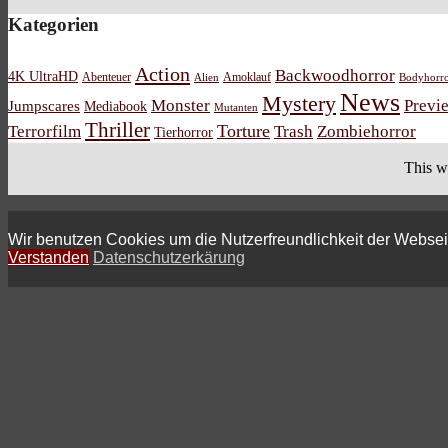
Kategorien
Action
Backwoodhorror
4K UltraHD
Abenteuer
Amoklauf
Alien
Bodyhorr
News
Mystery
Monster
Previ
Jumpscares
Mediabook
Mutanten
Thriller
Torture
Terrorfilm
Trash
Zombiehorror
Tierhorror
This w
Wir benutzen Cookies um die Nutzerfreundlichkeit der Webse
Verstanden
Datenschutzerkärung