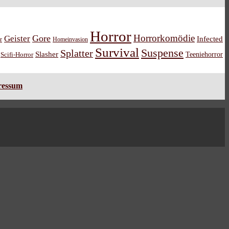
Horror
Horrorkomödie
Gore
Geister
Infected
r
Homeinvasion
Survival
Suspense
Splatter
Slasher
Teeniehorror
Scifi-Horror
ressum