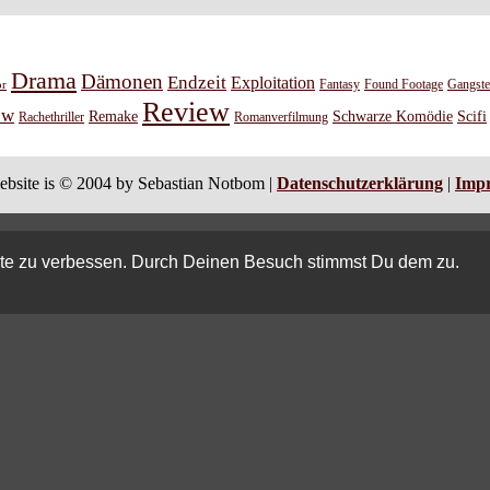
Drama
Dämonen
Endzeit
Exploitation
or
Fantasy
Found Footage
Gangste
Review
ew
Remake
Schwarze Komödie
Scifi
Rachethriller
Romanverfilmung
ebsite is © 2004 by Sebastian Notbom |
Datenschutzerklärung
|
Imp
ite zu verbessen. Durch Deinen Besuch stimmst Du dem zu.