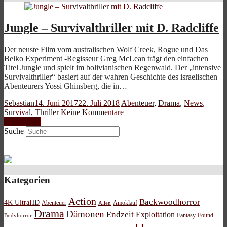
Jungle – Survivalthriller mit D. Radcliffe
Der neuste Film vom australischen Wolf Creek, Rogue und Das
Belko Experiment -Regisseur Greg McLean trägt den einfachen
Titel Jungle und spielt im bolivianischen Regenwald. Der „intensive
Survivalthriller“ basiert auf der wahren Geschichte des israelischen
Abenteurers Yossi Ghinsberg, die in…
Sebastian
14. Juni 2017
22. Juli 2018
Abenteuer
,
Drama
,
News
,
Survival
,
Thriller
Keine Kommentare
Weiterlesen
Suche
Kategorien
Action
Backwoodhorror
4K UltraHD
Abenteuer
Amoklauf
Alien
Drama
Dämonen
Endzeit
Exploitation
Bodyhorror
Fantasy
Found