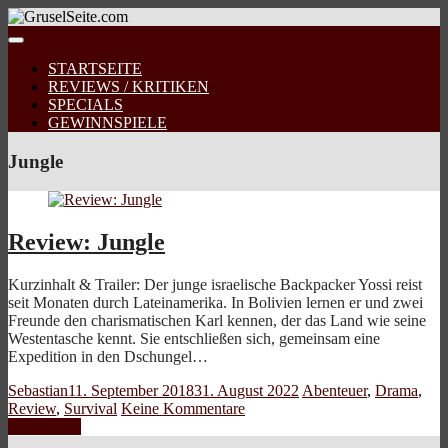
STARTSEITE
REVIEWS / KRITIKEN
SPECIALS
GEWINNSPIELE
Jungle
Review: Jungle
Kurzinhalt & Trailer: Der junge israelische Backpacker Yossi reist
seit Monaten durch Lateinamerika. In Bolivien lernen er und zwei
Freunde den charismatischen Karl kennen, der das Land wie seine
Westentasche kennt. Sie entschließen sich, gemeinsam eine
Expedition in den Dschungel…
Sebastian
11. September 2018
31. August 2022
Abenteuer
,
Drama
,
Review
,
Survival
Keine Kommentare
Weiterlesen