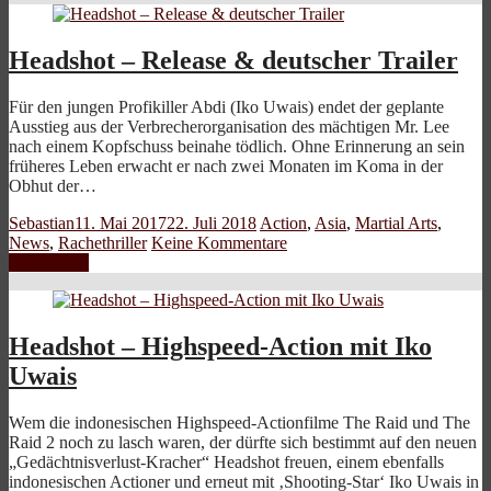
Headshot – Release & deutscher Trailer
Für den jungen Profikiller Abdi (Iko Uwais) endet der geplante
Ausstieg aus der Verbrecherorganisation des mächtigen Mr. Lee
nach einem Kopfschuss beinahe tödlich. Ohne Erinnerung an sein
früheres Leben erwacht er nach zwei Monaten im Koma in der
Obhut der…
Sebastian
11. Mai 2017
22. Juli 2018
Action
,
Asia
,
Martial Arts
,
News
,
Rachethriller
Keine Kommentare
Weiterlesen
Headshot – Highspeed-Action mit Iko
Uwais
Wem die indonesischen Highspeed-Actionfilme The Raid und The
Raid 2 noch zu lasch waren, der dürfte sich bestimmt auf den neuen
„Gedächtnisverlust-Kracher“ Headshot freuen, einem ebenfalls
indonesischen Actioner und erneut mit ‚Shooting-Star‘ Iko Uwais in