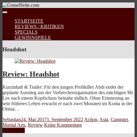
STARTSEITE
REVIEWS / KRITIKEN
SPECIALS
GEWINNSPIELE
Headshot
Review: Headshot
Kurzinhalt & Trailer: Für den jungen Profikiller Abdi endet der
geplante Ausstieg aus der Verbrecherorganisation des mächtigen Mr.
Lee nach einem Kopfschuss beinahe tödlich. Ohne Erinnerung an
sein früheres Leben erwacht er nach zwei Monaten im Koma in der
Obhut…
Sebastian
24. Mai 2017
1. September 2022
Action
,
Asia
,
Gangster
,
Martial Arts
,
Review
Keine Kommentare
Weiterlesen