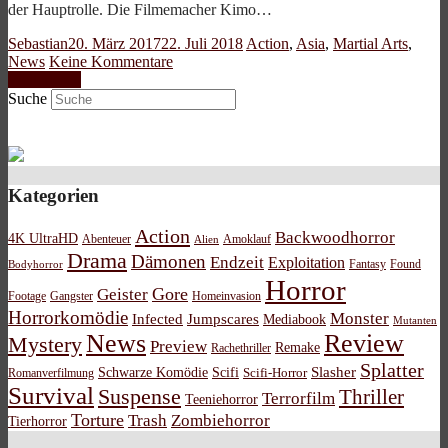
der Hauptrolle. Die Filmemacher Kimo…
Sebastian
20. März 2017
22. Juli 2018
Action
,
Asia
,
Martial Arts
,
News
Keine Kommentare
Weiterlesen
Suche
Kategorien
Action
Backwoodhorror
4K UltraHD
Abenteuer
Amoklauf
Alien
Drama
Dämonen
Endzeit
Exploitation
Bodyhorror
Fantasy
Found
Horror
Gore
Geister
Footage
Gangster
Homeinvasion
Horrorkomödie
Monster
Infected
Jumpscares
Mediabook
Mutanten
News
Review
Mystery
Preview
Remake
Rachethriller
Splatter
Schwarze Komödie
Scifi
Slasher
Scifi-Horror
Romanverfilmung
Survival
Suspense
Thriller
Terrorfilm
Teeniehorror
Torture
Trash
Zombiehorror
Tierhorror