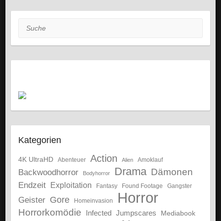
Suche
Kategorien
Action
4K UltraHD
Abenteuer
Amoklauf
Alien
Drama
Dämonen
Backwoodhorror
Bodyhorror
Endzeit
Exploitation
Fantasy
Gangster
Found Footage
Horror
Gore
Geister
Homeinvasion
Horrorkomödie
Infected
Jumpscares
Mediabook