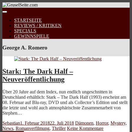
STARTSEITE
REVIEWS / KRITIKEN
SPECIALS
GEWINNSPIELE
George A. Romero
Stark: The Dark Half –
Neuveröffentlichung
Über 20 Jahre auf dem Index, nun endlich ungeschnitten in
Deutschland erhältlich: Stark – The Dark Half (1993) erscheint am
08. Februar auf Blu-ray, DVD und als Collector’s Edition und stellt
die letzte und wohl auch atmosphärischste Zusammenarbeit von
Stephen…
Sebastian
1. Februar 2018
22. Juli 2018
Dämonen
,
Horror
,
Mystery
,
News
,
Romanverfilmung
,
Thriller
Keine Kommentare