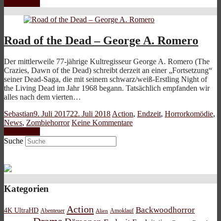
Weiterlesen
Road of the Dead – George A. Romero
Der mittlerweile 77-jährige Kultregisseur George A. Romero (The
Crazies, Dawn of the Dead) schreibt derzeit an einer „Fortsetzung“
seiner Dead-Saga, die mit seinem schwarz/weiß-Erstling Night of
the Living Dead im Jahr 1968 begann. Tatsächlich empfanden wir
alles nach dem vierten…
Sebastian
9. Juli 2017
22. Juli 2018
Action
,
Endzeit
,
Horrorkomödie
,
News
,
Zombiehorror
Keine Kommentare
Weiterlesen
Suche
Kategorien
Action
Backwoodhorror
4K UltraHD
Abenteuer
Amoklauf
Alien