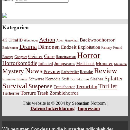
Kategorien
Action
Backwoodhorror
4K UltraHD
Abenteuer
Amoklauf
Alien
Drama
Dämonen
Endzeit
Exploitation
Bodyhorror
Fantasy
Found
Horror
Gore
Geister
Footage
Gangster
Homeinvasion
Horrorkomödie
Monster
Infected
Jumpscares
Mediabook
Mutanten
News
Review
Mystery
Preview
Remake
Rachethriller
Splatter
Schwarze Komödie
Scifi
Slasher
Scifi-Horror
Romanverfilmung
Survival
Suspense
Thriller
Terrorfilm
Teeniehorror
Torture
Trash
Zombiehorror
Tierhorror
This website is © 2004 by Sebastian Notbom |
Datenschutzerklärung
|
Impressum
Wir benutzen Cookies um die Nutzerfreundlichkeit der