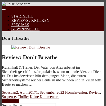
STARTSEITE
REVIEWS / KRITIKEN
SPECIALS
GEWINNSPIELE
Don’t Breathe
Review: Don’t Breathe
Kurzinhalt & Trailer: Der Vater von Alex arbeitet im
Sicherheitsgeschäft – sehr praktisch, wenn man wie Alex ein Dieb
ist. Das Insiderwissen hilft dem jungen Mann, die teuren
Sicherheitssysteme reicher Leute zu überwinden und in Villen fette
Beute zu machen.…
Sebastian
2. April 2017
1. September 2022
Homeinvasion
,
Review
,
Suspense
,
Thriller
Keine Kommentare
Weiterlesen
Suche