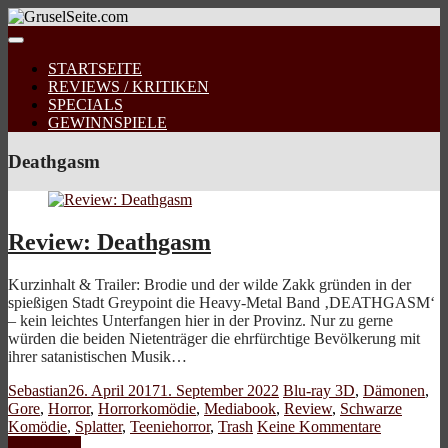
STARTSEITE
REVIEWS / KRITIKEN
SPECIALS
GEWINNSPIELE
Deathgasm
Review: Deathgasm
Kurzinhalt & Trailer: Brodie und der wilde Zakk gründen in der
spießigen Stadt Greypoint die Heavy-Metal Band ‚DEATHGASM‘
– kein leichtes Unterfangen hier in der Provinz. Nur zu gerne
würden die beiden Nietenträger die ehrfürchtige Bevölkerung mit
ihrer satanistischen Musik…
Sebastian
26. April 2017
1. September 2022
Blu-ray 3D
,
Dämonen
,
Gore
,
Horror
,
Horrorkomödie
,
Mediabook
,
Review
,
Schwarze
Komödie
,
Splatter
,
Teeniehorror
,
Trash
Keine Kommentare
Weiterlesen