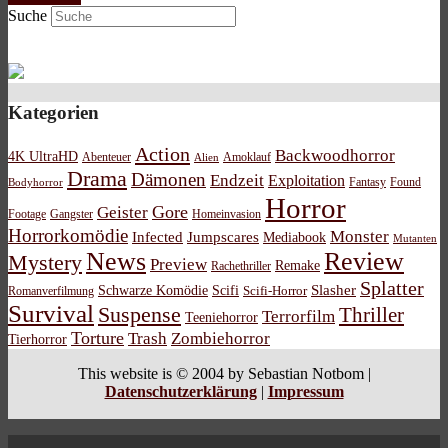
Suche
Kategorien
Action
Backwoodhorror
4K UltraHD
Abenteuer
Amoklauf
Alien
Drama
Dämonen
Endzeit
Exploitation
Bodyhorror
Fantasy
Found
Horror
Gore
Geister
Footage
Gangster
Homeinvasion
Horrorkomödie
Monster
Infected
Jumpscares
Mediabook
Mutanten
News
Review
Mystery
Preview
Remake
Rachethriller
Splatter
Schwarze Komödie
Scifi
Slasher
Scifi-Horror
Romanverfilmung
Survival
Suspense
Thriller
Terrorfilm
Teeniehorror
Torture
Trash
Zombiehorror
Tierhorror
This website is © 2004 by Sebastian Notbom |
Datenschutzerklärung
|
Impressum