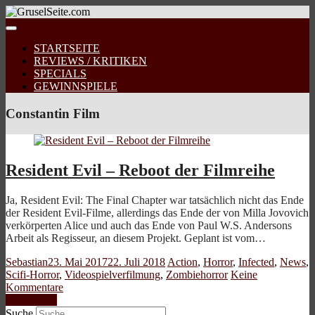
STARTSEITE
REVIEWS / KRITIKEN
SPECIALS
GEWINNSPIELE
Constantin Film
Resident Evil – Reboot der Filmreihe
Ja, Resident Evil: The Final Chapter war tatsächlich nicht das Ende
der Resident Evil-Filme, allerdings das Ende der von Milla Jovovich
verkörperten Alice und auch das Ende von Paul W.S. Andersons
Arbeit als Regisseur, an diesem Projekt. Geplant ist vom…
Sebastian
23. Mai 2017
22. Juli 2018
Action
,
Horror
,
Infected
,
News
,
Scifi-Horror
,
Videospielverfilmung
,
Zombiehorror
Keine
Kommentare
Weiterlesen
Suche