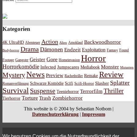
Kategorien
Action
Backwoodhorror
4K UltraHD
Abenteuer
Amoklauf
Alien
Drama
Dämonen
Endzeit
Exploitation
Bodyhorror
Fantasy
Found
Horror
Gore
Geister
Footage
Gangster
Homeinvasion
Horrorkomödie
Monster
Infected
Jumpscares
Mediabook
Mutanten
News
Review
Mystery
Preview
Remake
Rachethriller
Splatter
Schwarze Komödie
Scifi
Slasher
Scifi-Horror
Romanverfilmung
Survival
Suspense
Thriller
Terrorfilm
Teeniehorror
Torture
Trash
Zombiehorror
Tierhorror
This website is © 2004 by Sebastian Notbom |
Datenschutzerklärung
|
Impressum
Wir benutzen Cookies um die Nutzerfreundlichkeit der