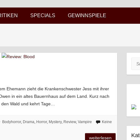
RITIKEN
SPECIALS
GEWINNSPIELE
Suc
rem Ehemann zieht die Krankenschwester Jess mit ihrer
 Owen in ein altes Bauernhaus auf dem Land. Kurz nach
in den Wald und kehrt Tage…
Bodyhorror
,
Drama
,
Horror
,
Mystery
,
Review
,
Vampire
Keine
Kat
weiterlesen