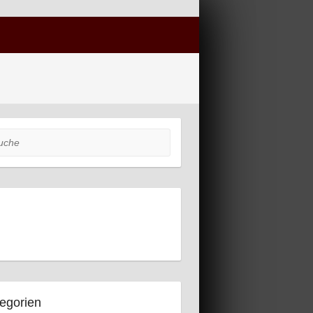
he
egorien