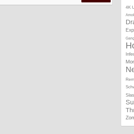
4K 
Amok
Dr
Expl
Gang
Ho
Infe
Mon
N
Rem
Sch
Sla
Su
Thr
Zom