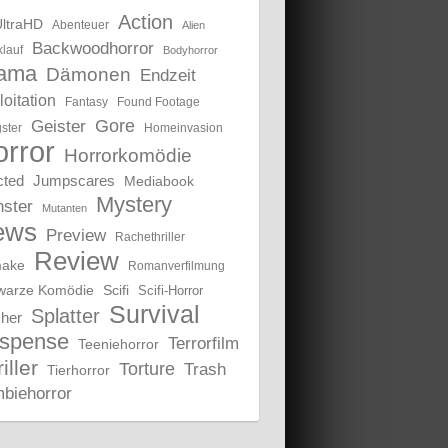
Action
UltraHD
Abenteuer
Alien
Backwoodhorror
lauf
Bodyhorror
ama
Dämonen
Endzeit
oitation
Fantasy
Found Footage
Gore
Geister
ster
Homeinvasion
rror
Horrorkomödie
cted
Jumpscares
Mediabook
Mystery
ster
Mutanten
ews
Preview
Rachethriller
Review
ake
Romanverfilmung
warze Komödie
Scifi
Scifi-Horror
Survival
Splatter
sher
spense
Terrorfilm
Teeniehorror
iller
Torture
Trash
Tierhorror
biehorror