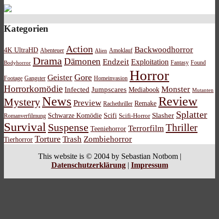
Kategorien
Action
Backwoodhorror
4K UltraHD
Abenteuer
Amoklauf
Alien
Drama
Dämonen
Endzeit
Exploitation
Bodyhorror
Fantasy
Found
Horror
Gore
Geister
Footage
Gangster
Homeinvasion
Horrorkomödie
Monster
Infected
Jumpscares
Mediabook
Mutanten
News
Review
Mystery
Preview
Remake
Rachethriller
Splatter
Schwarze Komödie
Scifi
Slasher
Scifi-Horror
Romanverfilmung
Survival
Suspense
Thriller
Terrorfilm
Teeniehorror
Torture
Trash
Zombiehorror
Tierhorror
This website is © 2004 by Sebastian Notbom |
Datenschutzerklärung
|
Impressum