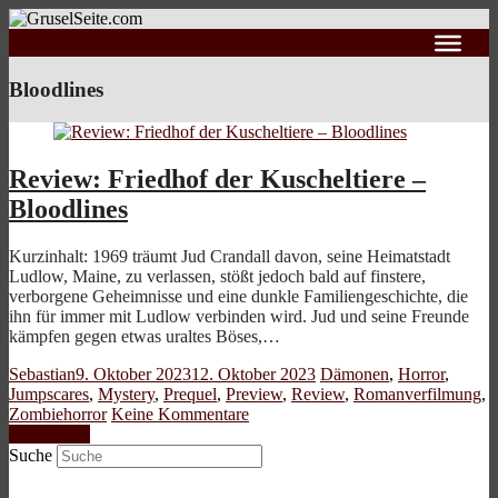
Bloodlines
Review: Friedhof der Kuscheltiere –
Bloodlines
Kurzinhalt: 1969 träumt Jud Crandall davon, seine Heimatstadt
Ludlow, Maine, zu verlassen, stößt jedoch bald auf finstere,
verborgene Geheimnisse und eine dunkle Familiengeschichte, die
ihn für immer mit Ludlow verbinden wird. Jud und seine Freunde
kämpfen gegen etwas uraltes Böses,…
Sebastian
9. Oktober 2023
12. Oktober 2023
Dämonen
,
Horror
,
Jumpscares
,
Mystery
,
Prequel
,
Preview
,
Review
,
Romanverfilmung
,
Zombiehorror
Keine Kommentare
Weiterlesen
Suche