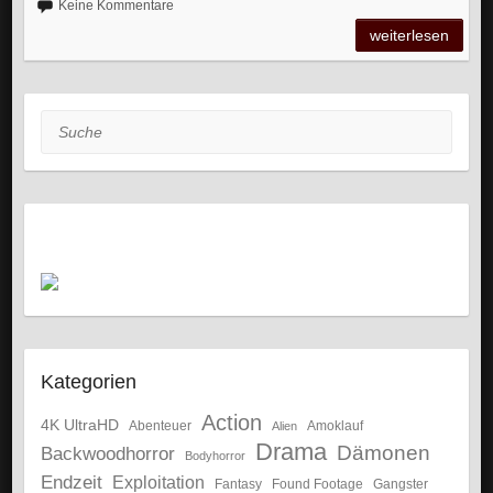
Keine Kommentare
weiterlesen
Suche
Kategorien
Action
4K UltraHD
Abenteuer
Amoklauf
Alien
Drama
Dämonen
Backwoodhorror
Bodyhorror
Endzeit
Exploitation
Fantasy
Gangster
Found Footage