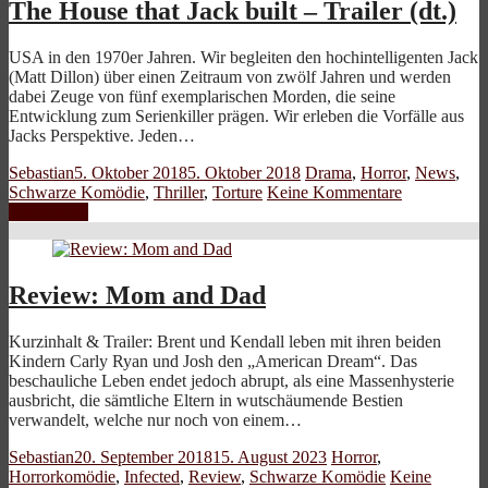
The House that Jack built – Trailer (dt.)
USA in den 1970er Jahren. Wir begleiten den hochintelligenten Jack
(Matt Dillon) über einen Zeitraum von zwölf Jahren und werden
dabei Zeuge von fünf exemplarischen Morden, die seine
Entwicklung zum Serienkiller prägen. Wir erleben die Vorfälle aus
Jacks Perspektive. Jeden…
Sebastian
5. Oktober 2018
5. Oktober 2018
Drama
,
Horror
,
News
,
Schwarze Komödie
,
Thriller
,
Torture
Keine Kommentare
Weiterlesen
Review: Mom and Dad
Kurzinhalt & Trailer: Brent und Kendall leben mit ihren beiden
Kindern Carly Ryan und Josh den „American Dream“. Das
beschauliche Leben endet jedoch abrupt, als eine Massenhysterie
ausbricht, die sämtliche Eltern in wutschäumende Bestien
verwandelt, welche nur noch von einem…
Sebastian
20. September 2018
15. August 2023
Horror
,
Horrorkomödie
,
Infected
,
Review
,
Schwarze Komödie
Keine