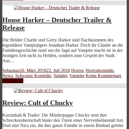
House Harker – Deutscher Trailer &
Release
Die Brüder Charlie und Gerry Harker sind Nachkommen des
legendären Vampirjägers Jonathan Harker. Doch ihr Glaube an die
Familiengeschichte rund um die Jagd auf Vampire macht sie in der
heutigen Zeit nicht zu Helden, sondern zum Gespött der Stadt.
Aus…
Sebastian
26. März 2018
22. Juli 2018
Horror
,
Horrorkomödie
,
News
,
Schwarze Komödie
,
Splatter
,
Vampire
Keine Kommentare
Weiterlesen
Review: Cult of Chucky
Kurzinhalt & Trailer: Die Mörderpuppe Chucky setzt ihre
Schreckensherrschaft hinter den Türen einer Nervenheilanstalt fort.
Dort sitzt Nica ein, die ihre ganze Familie in einem Blutbad getötet