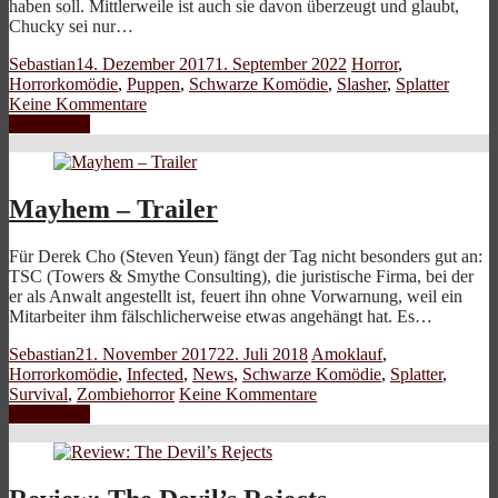
haben soll. Mittlerweile ist auch sie davon überzeugt und glaubt,
Chucky sei nur…
Sebastian
14. Dezember 2017
1. September 2022
Horror
,
Horrorkomödie
,
Puppen
,
Schwarze Komödie
,
Slasher
,
Splatter
Keine Kommentare
Weiterlesen
Mayhem – Trailer
Für Derek Cho (Steven Yeun) fängt der Tag nicht besonders gut an:
TSC (Towers & Smythe Consulting), die juristische Firma, bei der
er als Anwalt angestellt ist, feuert ihn ohne Vorwarnung, weil ein
Mitarbeiter ihm fälschlicherweise etwas angehängt hat. Es…
Sebastian
21. November 2017
22. Juli 2018
Amoklauf
,
Horrorkomödie
,
Infected
,
News
,
Schwarze Komödie
,
Splatter
,
Survival
,
Zombiehorror
Keine Kommentare
Weiterlesen