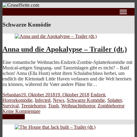
Schwarze Komödie
Anna und die Apokalypse – Trailer (dt.)
Eine romantische Weihnachts-Endzeit-Zombie-Splatterkomödie mit
Musical-artigen Singsang- und Tanzeinlagen gibt es nicht? – Bald
schon! Anna (Ella Hunt) sehnt ihren Schulabschluss herbei, um
endlich die Kleinstadt Little Haven verlassen und die Welt bereisen
zu können, während ihr Vater andere Pläne für…
Sebastian
19. Oktober 2018
19. Oktober 2018
Endzeit
,
Horrorkomödie
,
Infected
,
News
,
Schwarze Komödie
,
Splatter
,
Survival
,
Teeniehorror
,
Trash
,
Weihnachtshorror
,
Zombiehorror
Keine Kommentare
Weiterlesen