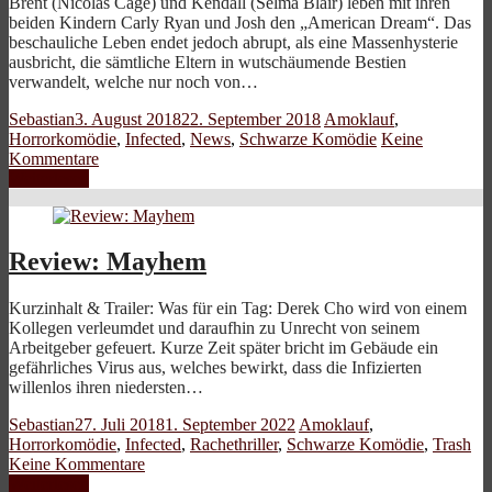
Brent (Nicolas Cage) und Kendall (Selma Blair) leben mit ihren
beiden Kindern Carly Ryan und Josh den „American Dream“. Das
beschauliche Leben endet jedoch abrupt, als eine Massenhysterie
ausbricht, die sämtliche Eltern in wutschäumende Bestien
verwandelt, welche nur noch von…
Sebastian
3. August 2018
22. September 2018
Amoklauf
,
Horrorkomödie
,
Infected
,
News
,
Schwarze Komödie
Keine
Kommentare
Weiterlesen
Review: Mayhem
Kurzinhalt & Trailer: Was für ein Tag: Derek Cho wird von einem
Kollegen verleumdet und daraufhin zu Unrecht von seinem
Arbeitgeber gefeuert. Kurze Zeit später bricht im Gebäude ein
gefährliches Virus aus, welches bewirkt, dass die Infizierten
willenlos ihren niedersten…
Sebastian
27. Juli 2018
1. September 2022
Amoklauf
,
Horrorkomödie
,
Infected
,
Rachethriller
,
Schwarze Komödie
,
Trash
Keine Kommentare
Weiterlesen