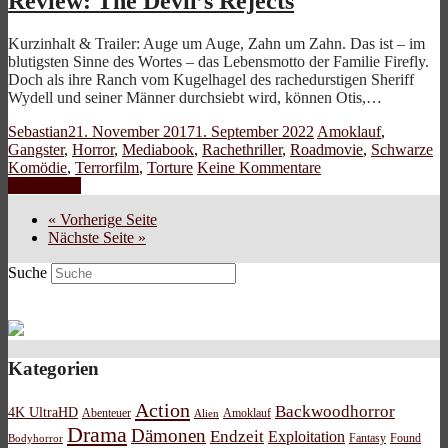
Review: The Devil’s Rejects
Kurzinhalt & Trailer: Auge um Auge, Zahn um Zahn. Das ist – im
blutigsten Sinne des Wortes – das Lebensmotto der Familie Firefly.
Doch als ihre Ranch vom Kugelhagel des rachedurstigen Sheriff
Wydell und seiner Männer durchsiebt wird, können Otis,…
Sebastian
21. November 2017
1. September 2022
Amoklauf
,
Gangster
,
Horror
,
Mediabook
,
Rachethriller
,
Roadmovie
,
Schwarze
Komödie
,
Terrorfilm
,
Torture
Keine Kommentare
Weiterlesen
« Vorherige Seite
Nächste Seite »
Suche
Kategorien
Action
Backwoodhorror
4K UltraHD
Abenteuer
Amoklauf
Alien
Drama
Dämonen
Endzeit
Exploitation
Bodyhorror
Fantasy
Found